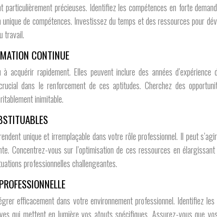
 particulièrement précieuses. Identifiez les compétences en forte deman
 unique de compétences. Investissez du temps et des ressources pour déve
 travail.
RMATION CONTINUE
e ou à acquérir rapidement. Elles peuvent inclure des années d’expérien
 crucial dans le renforcement de ces aptitudes. Cherchez des opportuni
itablement inimitable.
BSTITUABLES
ndent unique et irremplaçable dans votre rôle professionnel. Il peut s’agir
e. Concentrez-vous sur l’optimisation de ces ressources en élargissant 
uations professionnelles challengeantes.
PROFESSIONNELLE
tégrer efficacement dans votre environnement professionnel. Identifiez le
tives qui mettent en lumière vos atouts spécifiques. Assurez-vous que vo