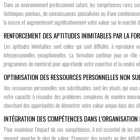
Dans un environnement professionnel saturé, les compétences rares sont
techniques pointues, de connaissances spécialisées ou d’une combinaison
la masse et augmenteront significativement votre valeur sur le marché du
RENFORCEMENT DES APTITUDES INIMITABLES PAR LA FO
Les aptitudes inimitables sont celles qui sont difficiles à reproduir
interpersonnelles exceptionnelles. La formation continue joue un rôle
programmes de mentorat pour approfondir votre expertise et la rendre vér
OPTIMISATION DES RESSOURCES PERSONNELLES NON SU
Vos ressources personnelles non substituables sont les atouts qui vous re
votre capacité à résoudre des problèmes complexes de manière innovant
cherchant des opportunités de démontrer votre valeur unique dans des sit
INTÉGRATION DES COMPÉTENCES DANS L’ORGANISATION 
Pour maximiser l’impact de vos compétences, il est essentiel de les in
peuvent apporter le plus de valeur. Proposez des projets ou des initia