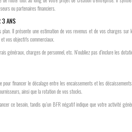
 de route tout au long de votre projet de création d’entreprise. Il synth
seurs ou partenaires financiers.
 3 ANS
s plan. Il présente une estimation de vos revenus et de vos charges sur l
é et vos objectifs commerciaux.
ais généraux, charges de personnel, etc. N’oubliez pas d’inclure les dota
pour financer le décalage entre les encaissements et les décaissements l
urnisseurs, ainsi que la rotation de vos stocks.
ncer ce besoin, tandis qu’un BFR négatif indique que votre activité génère