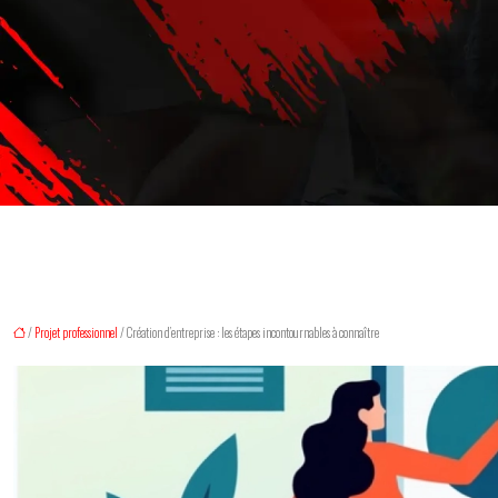
/
Projet professionnel
/ Création d’entreprise : les étapes incontournables à connaître