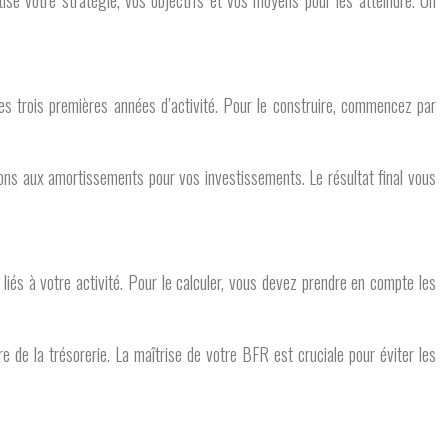
étise votre stratégie, vos objectifs et vos moyens pour les atteindre. Un
es trois premières années d’activité. Pour le construire, commencez par
tions aux amortissements pour vos investissements. Le résultat final vous
iés à votre activité. Pour le calculer, vous devez prendre en compte les
 de la trésorerie. La maîtrise de votre BFR est cruciale pour éviter les