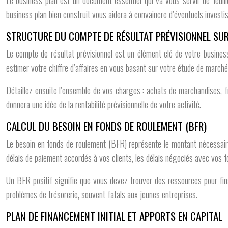
Le business plan est un document essentiel qui va vous servir de feuille
business plan bien construit vous aidera à convaincre d’éventuels investis
STRUCTURE DU COMPTE DE RÉSULTAT PRÉVISIONNEL SUR
Le compte de résultat prévisionnel est un élément clé de votre busines
estimer votre chiffre d’affaires en vous basant sur votre étude de march
Détaillez ensuite l’ensemble de vos charges : achats de marchandises, fr
donnera une idée de la rentabilité prévisionnelle de votre activité.
CALCUL DU BESOIN EN FONDS DE ROULEMENT (BFR)
Le besoin en fonds de roulement (BFR) représente le montant nécessaire 
délais de paiement accordés à vos clients, les délais négociés avec vos fo
Un BFR positif signifie que vous devez trouver des ressources pour fina
problèmes de trésorerie, souvent fatals aux jeunes entreprises.
PLAN DE FINANCEMENT INITIAL ET APPORTS EN CAPITAL