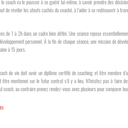
, le coach va le pousser à se guérir lui-même, à savoir prendre des décision
ut de révéler les atouts cachés du coaché, à l’aider à se redécouvrir à trave
s de 1 à 2h dans un cadre bien défini. Une séance repose essentiellement
développement personnel. À la fin de chaque séance, une mission de dével
ine à 15 jours.
oach de vie doit avoir un diplôme certifié de coaching et être membre d
 être mentionné sur le futur contrat s’il y a lieu. N’hésitez pas à faire d
eul coach, au contraire prenez rendez-vous avec plusieurs pour comparer leur
ées